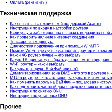
Оплата (реквизиты)
Техническая поддержка
Как связаться с технической поддержкой Асарты
Инструкция по входу в настройки роутера
Если услуга заблокирована в связи с подозрительной
Как проверить наличие интернет соединения
Трассировка маршрута
Диагностика подключения при помощи WinMTR
Помехи Wi-Fi - где лучше установить роутер и о чем е
Какой 4G роутер лучше – что выбрать
Какую ТВ приставку выбрать для просмотра цифрово
Wi-Fi роутер – какой выбрать
Как узнать, воруют Вай Фай или нет?
Демилитаризованная зона DMZ – что это в роутере и к
MTU в роутере – что это такое, как узнать и изменить
Как поменять пароль на Вай Фай – пошаговая инстру
Как подготовить частный дом к подключению оптовол
Инструкция по снятию ONU
Инструкция по установке ONU
Прочее