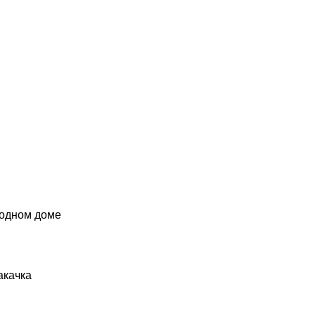
родном доме
акачка