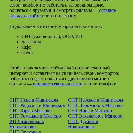
сезон, комфортно работать в загородном доме,
общаться с друзьями и смотреть фильмы —
оставьте
заявку на сайте
или по телефону.
Подключаем к интернету юридические лица:
СНТ (садоводства), ООО, ИП
магазины
кафе
отели
Чтобы подключить стабильный оптоволоконный
интернет и оставаться на связи весь сезон, комфортно
работать на даче, общаться с друзьями и смотреть
фильмы —
оставьте заявку на сайте
или по телефону.
СНТ Нева в Мшинском
СНТ Невское в Мшинском
СНТ Радуга-1 в Мшинском
СНТ Дорожник в Мяглово
СНТ Заря в Мяглово
СНТ Нива в Мяглово
СНТ Ромашка в Мяглово
СНТ Эскалатор в Мяглово
КП Ламполово в
СНТ Дружба в
Новожилово
Новожилово
СНТ Орехово в