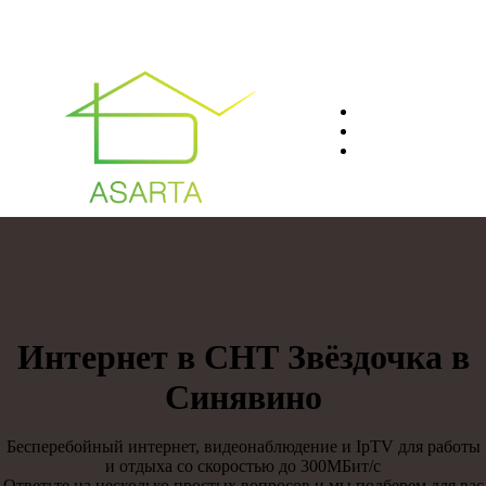
О нас
Преимуществ
Контакты
8(812)401-61-04
Интернет в СНТ Звёздочка в
Синявино
Бесперебойный интернет, видеонаблюдение и IpTV для работы
и отдыха со скоростью до 300МБит/с
Ответьте на несколько простых вопросов и мы подберем для вас