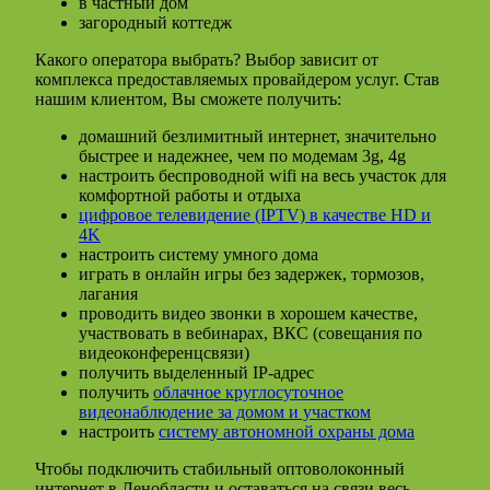
в частный дом
загородный коттедж
Какого оператора выбрать? Выбор зависит от
комплекса предоставляемых провайдером услуг. Став
нашим клиентом, Вы сможете получить:
домашний безлимитный интернет, значительно
быстрее и надежнее, чем по модемам 3g, 4g
настроить беспроводной wifi на весь участок для
комфортной работы и отдыха
цифровое телевидение (IPTV) в качестве HD и
4K
настроить систему умного дома
играть в онлайн игры без задержек, тормозов,
лагания
проводить видео звонки в хорошем качестве,
участвовать в вебинарах, ВКС (совещания по
видеоконференцсвязи)
получить выделенный IP-адрес
получить
облачное круглосуточное
видеонаблюдение за домом и участком
настроить
систему автономной охраны дома
Чтобы подключить стабильный оптоволоконный
интернет в Ленобласти и оставаться на связи весь