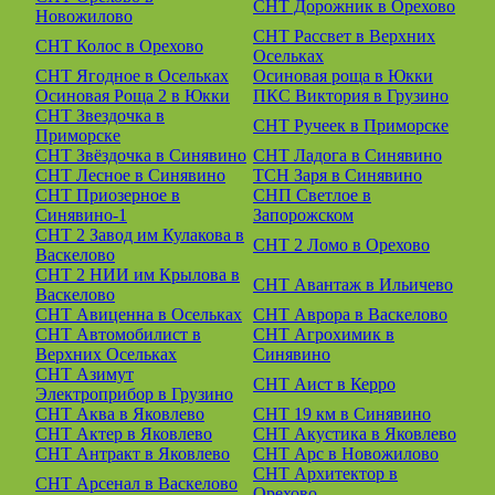
СНТ Дорожник в Орехово
Новожилово
СНТ Рассвет в Верхних
СНТ Колос в Орехово
Осельках
СНТ Ягодное в Осельках
Осиновая роща в Юкки
Осиновая Роща 2 в Юкки
ПКС Виктория в Грузино
СНТ Звездочка в
СНТ Ручеек в Приморске
Приморске
СНТ Звёздочка в Синявино
СНТ Ладога в Синявино
СНТ Лесное в Синявино
ТСН Заря в Синявино
СНТ Приозерное в
СНП Светлое в
Синявино-1
Запорожском
СНТ 2 Завод им Кулакова в
СНТ 2 Ломо в Орехово
Васкелово
СНТ 2 НИИ им Крылова в
СНТ Авантаж в Ильичево
Васкелово
СНТ Авиценна в Осельках
СНТ Аврора в Васкелово
СНТ Автомобилист в
СНТ Агрохимик в
Верхних Осельках
Синявино
СНТ Азимут
СНТ Аист в Керро
Электроприбор в Грузино
СНТ Аква в Яковлево
СНТ 19 км в Синявино
СНТ Актер в Яковлево
СНТ Акустика в Яковлево
СНТ Антракт в Яковлево
СНТ Арс в Новожилово
СНТ Архитектор в
СНТ Арсенал в Васкелово
Орехово