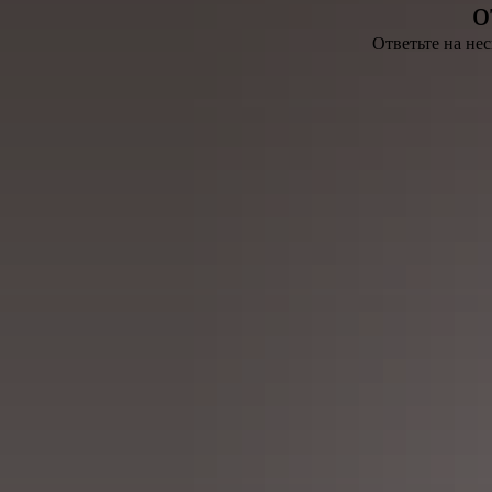
о
Ответьте на не