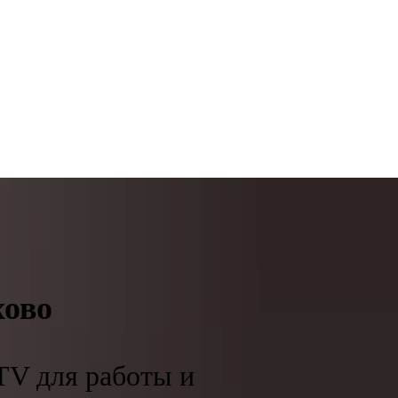
хово
TV для работы и