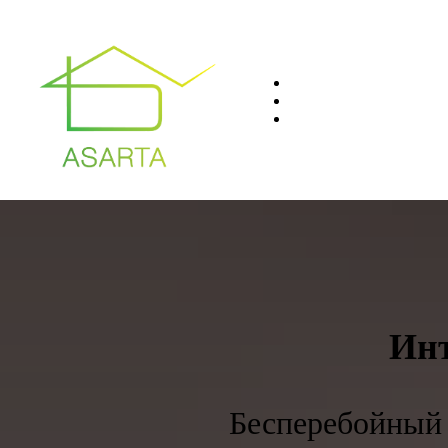
О нас
Преимущества
Контакты
8(812)401-61-04
Инт
Бесперебойный 