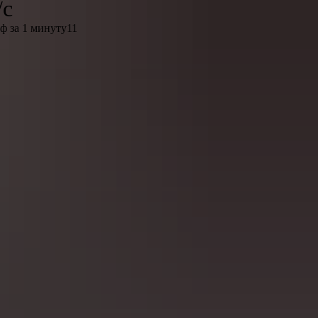
/с
ф за 1 минуту11