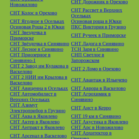
СНТ Дорожник в Орехово
Новожилово
СНТ Рассвет в Верхних
СНТ Колос в Орехово
Осельках
СНТ Ягодное в Осельках
Осиновая роща в Юкки
Осиновая Роща 2 в Юкки
ПКС Виктория в Грузино
СНТ Звездочка в
СНТ Ручеек в Приморске
Приморске
СНТ Звёздочка в Синявино
СНТ Ладога в Синявино
СНТ Лесное в Синявино
ТСН Заря в Синявино
СНТ Приозерное в
СНП Светлое в
Синявино-1
Запорожском
СНТ 2 Завод им Кулакова в
СНТ 2 Ломо в Орехово
Васкелово
СНТ 2 НИИ им Крылова в
СНТ Авантаж в Ильичево
Васкелово
СНТ Авиценна в Осельках
СНТ Аврора в Васкелово
СНТ Автомобилист в
СНТ Агрохимик в
Верхних Осельках
Синявино
СНТ Азимут
СНТ Аист в Керро
Электроприбор в Грузино
СНТ Аква в Яковлево
СНТ 19 км в Синявино
СНТ Актер в Яковлево
СНТ Акустика в Яковлево
СНТ Антракт в Яковлево
СНТ Арс в Новожилово
СНТ Архитектор в
СНТ Арсенал в Васкелово
Орехово