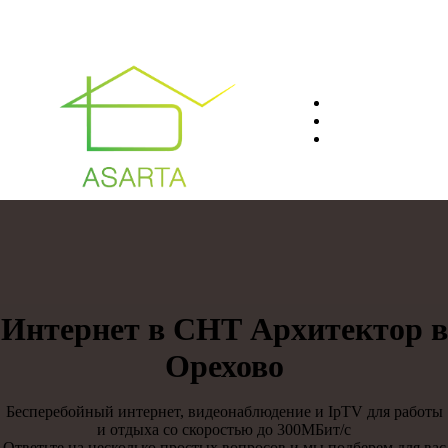
О нас
Преимуществ
Контакты
8(812)401-61-04
Интернет в СНТ Архитектор в
Орехово
Бесперебойный интернет, видеонаблюдение и IpTV для работы
и отдыха со скоростью до 300МБит/с
Ответьте на несколько простых вопросов и мы подберем для вас