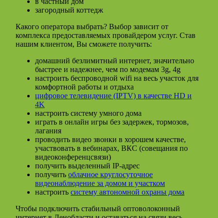
в частный дом
загородный коттедж
Какого оператора выбрать? Выбор зависит от
комплекса предоставляемых провайдером услуг. Став
нашим клиентом, Вы сможете получить:
домашний безлимитный интернет, значительно
быстрее и надежнее, чем по модемам 3g, 4g
настроить беспроводной wifi на весь участок для
комфортной работы и отдыха
цифровое телевидение (IPTV) в качестве HD и
4K
настроить систему умного дома
играть в онлайн игры без задержек, тормозов,
лагания
проводить видео звонки в хорошем качестве,
участвовать в вебинарах, ВКС (совещания по
видеоконференцсвязи)
получить выделенный IP-адрес
получить
облачное круглосуточное
видеонаблюдение за домом и участком
настроить
систему автономной охраны дома
Чтобы подключить стабильный оптоволоконный
интернет в Ленобласти и оставаться на связи весь