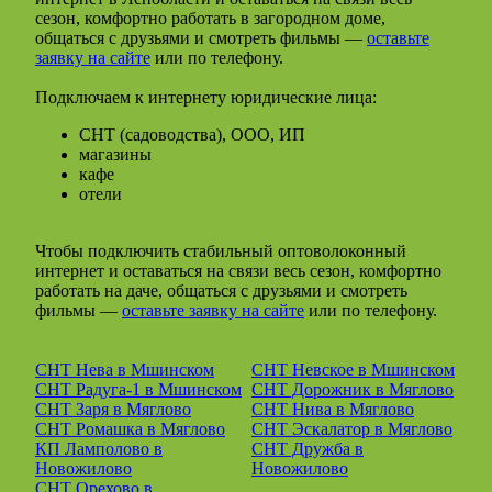
сезон, комфортно работать в загородном доме,
общаться с друзьями и смотреть фильмы —
оставьте
заявку на сайте
или по телефону.
Подключаем к интернету юридические лица:
СНТ (садоводства), ООО, ИП
магазины
кафе
отели
Чтобы подключить стабильный оптоволоконный
интернет и оставаться на связи весь сезон, комфортно
работать на даче, общаться с друзьями и смотреть
фильмы —
оставьте заявку на сайте
или по телефону.
СНТ Нева в Мшинском
СНТ Невское в Мшинском
СНТ Радуга-1 в Мшинском
СНТ Дорожник в Мяглово
СНТ Заря в Мяглово
СНТ Нива в Мяглово
СНТ Ромашка в Мяглово
СНТ Эскалатор в Мяглово
КП Ламполово в
СНТ Дружба в
Новожилово
Новожилово
СНТ Орехово в