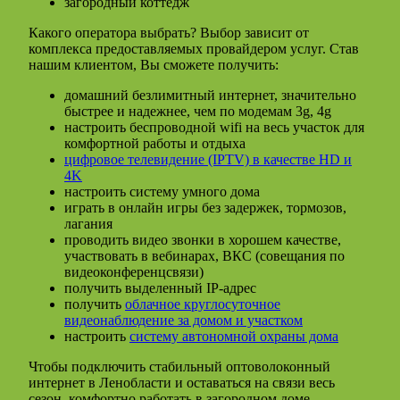
загородный коттедж
Какого оператора выбрать? Выбор зависит от
комплекса предоставляемых провайдером услуг. Став
нашим клиентом, Вы сможете получить:
домашний безлимитный интернет, значительно
быстрее и надежнее, чем по модемам 3g, 4g
настроить беспроводной wifi на весь участок для
комфортной работы и отдыха
цифровое телевидение (IPTV) в качестве HD и
4K
настроить систему умного дома
играть в онлайн игры без задержек, тормозов,
лагания
проводить видео звонки в хорошем качестве,
участвовать в вебинарах, ВКС (совещания по
видеоконференцсвязи)
получить выделенный IP-адрес
получить
облачное круглосуточное
видеонаблюдение за домом и участком
настроить
систему автономной охраны дома
Чтобы подключить стабильный оптоволоконный
интернет в Ленобласти и оставаться на связи весь
сезон, комфортно работать в загородном доме,