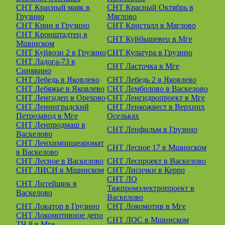
СНТ Красный маяк в
СНТ Красный Октябрь в
Грузино
Мяглово
СНТ Крин в Грузино
СНТ Кристалл в Мяглово
СНТ Кронштадтец в
СНТ Куйбышевец в Мге
Мшинском
СНТ Куйвози 2 в Грузино
СНТ Культура в Грузино
СНТ Ладога-73 в
СНТ Ласточка в Мге
Синявино
СНТ Лебедь в Яковлево
СНТ Лебедь 2 в Яковлево
СНТ Лебяжье в Яковлево
СНТ Лемболово в Васкелово
СНТ Ленгидеп в Орехово
СНТ Ленгидропроект в Мге
СНТ Ленинградский
СНТ Ленкожвест в Верхних
Петрозавод в Мге
Осельках
СНТ Ленпродмаш в
СНТ Ленфильм в Грузино
Васкелово
СНТ Ленхимпищеаромат
СНТ Лесное 17 в Мшинском
в Васкелово
СНТ Лесное в Васкелово
СНТ Леспроект в Васкелово
СНТ ЛИСИ в Мшинском
СНТ Лисички в Керро
СНТ ЛО
СНТ Литейщик в
Тяжпромэлектропроект в
Васкелово
Васкелово
СНТ Локатор в Грузино
СНТ Локомотив в Мге
СНТ Локомотивное депо
СНТ ЛОС в Мшинском
ТЧ-8 в Мге