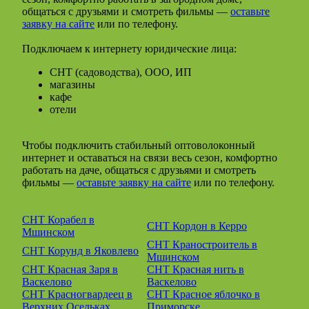
общаться с друзьями и смотреть фильмы —
оставьте
заявку на сайте
или по телефону.
Подключаем к интернету юридические лица:
СНТ (садоводства), ООО, ИП
магазины
кафе
отели
Чтобы подключить стабильный оптоволоконный
интернет и оставаться на связи весь сезон, комфортно
работать на даче, общаться с друзьями и смотреть
фильмы —
оставьте заявку на сайте
или по телефону.
СНТ Корабел в
СНТ Кордон в Керро
Мшинском
СНТ Краностроитель в
СНТ Корунд в Яковлево
Мшинском
СНТ Красная Заря в
СНТ Красная нить в
Васкелово
Васкелово
СНТ Красногвардеец в
СНТ Красное яблочко в
Верхних Осельках
Приморске