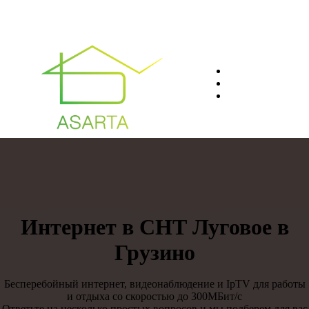
О нас
Преимуществ
Контакты
8(812)401-61-04
Интернет в СНТ Луговое в
Грузино
Бесперебойный интернет, видеонаблюдение и IpTV для работы
и отдыха со скоростью до 300МБит/с
Ответьте на несколько простых вопросов и мы подберем для вас