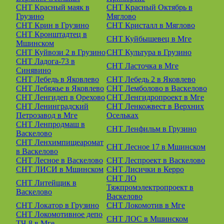
СНТ Красный маяк в
СНТ Красный Октябрь в
Грузино
Мяглово
СНТ Крин в Грузино
СНТ Кристалл в Мяглово
СНТ Кронштадтец в
СНТ Куйбышевец в Мге
Мшинском
СНТ Куйвози 2 в Грузино
СНТ Культура в Грузино
СНТ Ладога-73 в
СНТ Ласточка в Мге
Синявино
СНТ Лебедь в Яковлево
СНТ Лебедь 2 в Яковлево
СНТ Лебяжье в Яковлево
СНТ Лемболово в Васкелово
СНТ Ленгидеп в Орехово
СНТ Ленгидропроект в Мге
СНТ Ленинградский
СНТ Ленкожвест в Верхних
Петрозавод в Мге
Осельках
СНТ Ленпродмаш в
СНТ Ленфильм в Грузино
Васкелово
СНТ Ленхимпищеаромат
СНТ Лесное 17 в Мшинском
в Васкелово
СНТ Лесное в Васкелово
СНТ Леспроект в Васкелово
СНТ ЛИСИ в Мшинском
СНТ Лисички в Керро
СНТ ЛО
СНТ Литейщик в
Тяжпромэлектропроект в
Васкелово
Васкелово
СНТ Локатор в Грузино
СНТ Локомотив в Мге
СНТ Локомотивное депо
СНТ ЛОС в Мшинском
ТЧ-8 в Мге