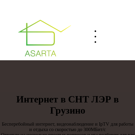
О нас
Преимуществ
Контакты
8(812)401-61-04
Интернет в СНТ ЛЭР в
Грузино
Бесперебойный интернет, видеонаблюдение и IpTV для работы
и отдыха со скоростью до 300МБит/с
Ответьте на несколько простых вопросов и мы подберем для вас