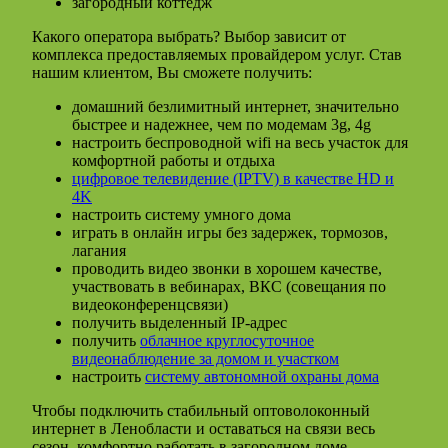
загородный коттедж
Какого оператора выбрать? Выбор зависит от
комплекса предоставляемых провайдером услуг. Став
нашим клиентом, Вы сможете получить:
домашний безлимитный интернет, значительно
быстрее и надежнее, чем по модемам 3g, 4g
настроить беспроводной wifi на весь участок для
комфортной работы и отдыха
цифровое телевидение (IPTV) в качестве HD и
4K
настроить систему умного дома
играть в онлайн игры без задержек, тормозов,
лагания
проводить видео звонки в хорошем качестве,
участвовать в вебинарах, ВКС (совещания по
видеоконференцсвязи)
получить выделенный IP-адрес
получить
облачное круглосуточное
видеонаблюдение за домом и участком
настроить
систему автономной охраны дома
Чтобы подключить стабильный оптоволоконный
интернет в Ленобласти и оставаться на связи весь
сезон, комфортно работать в загородном доме,