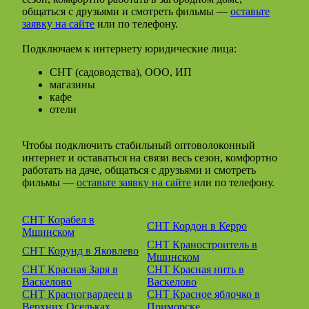
общаться с друзьями и смотреть фильмы —
оставьте
заявку на сайте
или по телефону.
Подключаем к интернету юридические лица:
СНТ (садоводства), ООО, ИП
магазины
кафе
отели
Чтобы подключить стабильный оптоволоконный
интернет и оставаться на связи весь сезон, комфортно
работать на даче, общаться с друзьями и смотреть
фильмы —
оставьте заявку на сайте
или по телефону.
СНТ Корабел в
СНТ Кордон в Керро
Мшинском
СНТ Краностроитель в
СНТ Корунд в Яковлево
Мшинском
СНТ Красная Заря в
СНТ Красная нить в
Васкелово
Васкелово
СНТ Красногвардеец в
СНТ Красное яблочко в
Верхних Осельках
Приморске