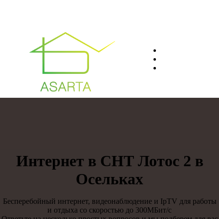
О нас
Преимуществ
Контакты
8(812)401-61-04
Интернет в СНТ Лотос 2 в
Осельках
Бесперебойный интернет, видеонаблюдение и IpTV для работы
и отдыха со скоростью до 300МБит/с
Ответьте на несколько простых вопросов и мы подберем для вас