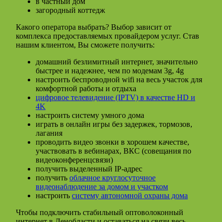
в частный дом
загородный коттедж
Какого оператора выбрать? Выбор зависит от
комплекса предоставляемых провайдером услуг. Став
нашим клиентом, Вы сможете получить:
домашний безлимитный интернет, значительно
быстрее и надежнее, чем по модемам 3g, 4g
настроить беспроводной wifi на весь участок для
комфортной работы и отдыха
цифровое телевидение (IPTV) в качестве HD и
4K
настроить систему умного дома
играть в онлайн игры без задержек, тормозов,
лагания
проводить видео звонки в хорошем качестве,
участвовать в вебинарах, ВКС (совещания по
видеоконференцсвязи)
получить выделенный IP-адрес
получить
облачное круглосуточное
видеонаблюдение за домом и участком
настроить
систему автономной охраны дома
Чтобы подключить стабильный оптоволоконный
интернет в Ленобласти и оставаться на связи весь