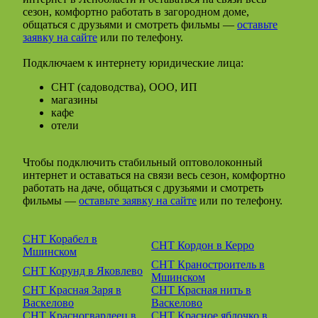
сезон, комфортно работать в загородном доме,
общаться с друзьями и смотреть фильмы —
оставьте
заявку на сайте
или по телефону.
Подключаем к интернету юридические лица:
СНТ (садоводства), ООО, ИП
магазины
кафе
отели
Чтобы подключить стабильный оптоволоконный
интернет и оставаться на связи весь сезон, комфортно
работать на даче, общаться с друзьями и смотреть
фильмы —
оставьте заявку на сайте
или по телефону.
СНТ Корабел в
СНТ Кордон в Керро
Мшинском
СНТ Краностроитель в
СНТ Корунд в Яковлево
Мшинском
СНТ Красная Заря в
СНТ Красная нить в
Васкелово
Васкелово
СНТ Красногвардеец в
СНТ Красное яблочко в