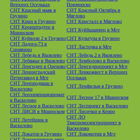
Верхних Осельках
Приморске
СНТ Красный маяк в
СНТ Красный Октябрь в
Грузино
Мяглово
СНТ Крин в Грузино
СНТ Кристалл в Мяглово
СНТ Кронштадтец в
СНТ Куйбышевец в Мге
Мшинском
СНТ Куйвози 2 в Грузино
СНТ Культура в Грузино
СНТ Ладога-73 в
СНТ Ласточка в Мге
Синявино
СНТ Лебедь в Яковлево
СНТ Лебедь 2 в Яковлево
СНТ Лебяжье в Яковлево
СНТ Лемболово в Васкелово
СНТ Ленгидеп в Орехово
СНТ Ленгидропроект в Мге
СНТ Ленинградский
СНТ Ленкожвест в Верхних
Петрозавод в Мге
Осельках
СНТ Ленпродмаш в
СНТ Ленфильм в Грузино
Васкелово
СНТ Ленхимпищеаромат
СНТ Лесное 17 в Мшинском
в Васкелово
СНТ Лесное в Васкелово
СНТ Леспроект в Васкелово
СНТ ЛИСИ в Мшинском
СНТ Лисички в Керро
СНТ ЛО
СНТ Литейщик в
Тяжпромэлектропроект в
Васкелово
Васкелово
СНТ Локатор в Грузино
СНТ Локомотив в Мге
СНТ Локомотивное депо