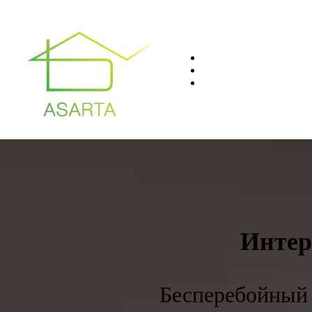
О нас
Преимущества
Контакты
8(812)401-61-04
Интер
Бесперебойный 