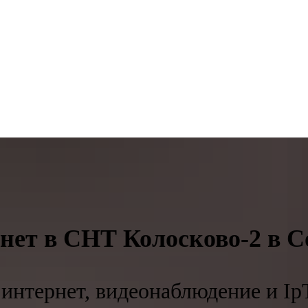
нет в СНТ Колосково-2 в С
интернет, видеонаблюдение и Ip