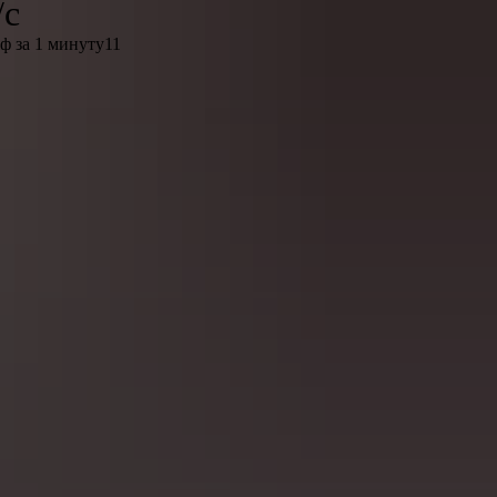
/с
ф за 1 минуту11