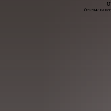
о
Ответьте на не