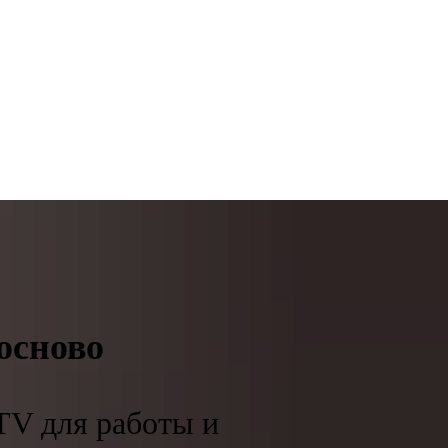
осново
TV для работы и