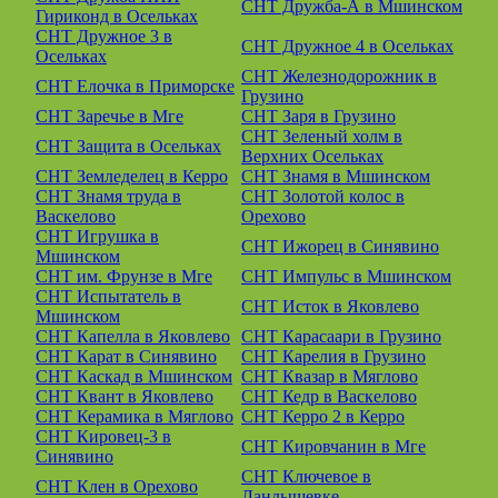
СНТ Дружба-А в Мшинском
Гириконд в Осельках
СНТ Дружное 3 в
СНТ Дружное 4 в Осельках
Осельках
СНТ Железнодорожник в
СНТ Елочка в Приморске
Грузино
СНТ Заречье в Мге
СНТ Заря в Грузино
СНТ Зеленый холм в
СНТ Защита в Осельках
Верхних Осельках
СНТ Земледелец в Керро
СНТ Знамя в Мшинском
СНТ Знамя труда в
СНТ Золотой колос в
Васкелово
Орехово
СНТ Игрушка в
СНТ Ижорец в Синявино
Мшинском
СНТ им. Фрунзе в Мге
СНТ Импульс в Мшинском
СНТ Испытатель в
СНТ Исток в Яковлево
Мшинском
СНТ Капелла в Яковлево
СНТ Карасаари в Грузино
СНТ Карат в Синявино
СНТ Карелия в Грузино
СНТ Каскад в Мшинском
СНТ Квазар в Мяглово
СНТ Квант в Яковлево
СНТ Кедр в Васкелово
СНТ Керамика в Мяглово
СНТ Керро 2 в Керро
СНТ Кировец-3 в
СНТ Кировчанин в Мге
Синявино
СНТ Ключевое в
СНТ Клен в Орехово
Ландышевке