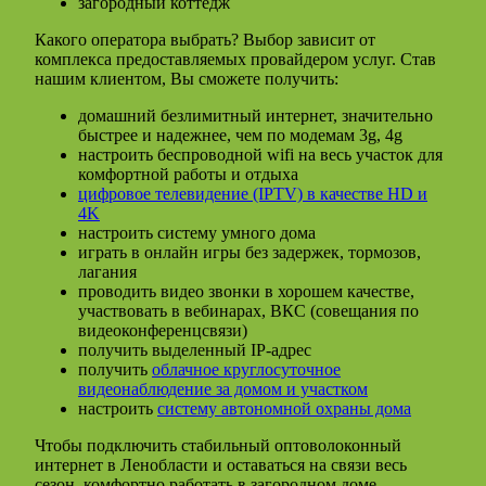
загородный коттедж
Какого оператора выбрать? Выбор зависит от
комплекса предоставляемых провайдером услуг. Став
нашим клиентом, Вы сможете получить:
домашний безлимитный интернет, значительно
быстрее и надежнее, чем по модемам 3g, 4g
настроить беспроводной wifi на весь участок для
комфортной работы и отдыха
цифровое телевидение (IPTV) в качестве HD и
4K
настроить систему умного дома
играть в онлайн игры без задержек, тормозов,
лагания
проводить видео звонки в хорошем качестве,
участвовать в вебинарах, ВКС (совещания по
видеоконференцсвязи)
получить выделенный IP-адрес
получить
облачное круглосуточное
видеонаблюдение за домом и участком
настроить
систему автономной охраны дома
Чтобы подключить стабильный оптоволоконный
интернет в Ленобласти и оставаться на связи весь
сезон, комфортно работать в загородном доме,