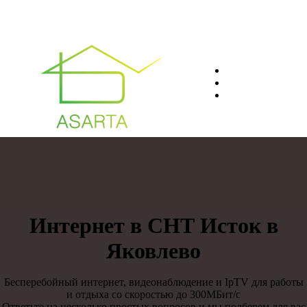
О нас
Преимуществ
Контакты
8(812)401-61-04
Интернет в СНТ Исток в
Яковлево
Бесперебойный интернет, видеонаблюдение и IpTV для работы
и отдыха со скоростью до 300МБит/с
Ответьте на несколько простых вопросов и мы подберем для вас