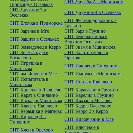
СНТ Дружба-А в Мшинском
Гириконд в Осельках
СНТ Дружное 3 в
СНТ Дружное 4 в Осельках
Осельках
СНТ Железнодорожник в
СНТ Елочка в Приморске
Грузино
СНТ Заречье в Мге
СНТ Заря в Грузино
СНТ Зеленый холм в
СНТ Защита в Осельках
Верхних Осельках
СНТ Земледелец в Керро
СНТ Знамя в Мшинском
СНТ Знамя труда в
СНТ Золотой колос в
Васкелово
Орехово
СНТ Игрушка в
СНТ Ижорец в Синявино
Мшинском
СНТ им. Фрунзе в Мге
СНТ Импульс в Мшинском
СНТ Испытатель в
СНТ Исток в Яковлево
Мшинском
СНТ Капелла в Яковлево
СНТ Карасаари в Грузино
СНТ Карат в Синявино
СНТ Карелия в Грузино
СНТ Каскад в Мшинском
СНТ Квазар в Мяглово
СНТ Квант в Яковлево
СНТ Кедр в Васкелово
СНТ Керамика в Мяглово
СНТ Керро 2 в Керро
СНТ Кировец-3 в
СНТ Кировчанин в Мге
Синявино
СНТ Ключевое в
СНТ Клен в Орехово
Ландышевке