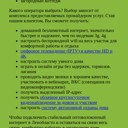
загородный коттедж
Какого оператора выбрать? Выбор зависит от
комплекса предоставляемых провайдером услуг. Став
нашим клиентом, Вы сможете получить:
домашний безлимитный интернет, значительно
быстрее и надежнее, чем по модемам 3g, 4g
настроить беспроводной wifi на весь участок для
комфортной работы и отдыха
цифровое телевидение (IPTV) в качестве HD и
4K
настроить систему умного дома
играть в онлайн игры без задержек, тормозов,
лагания
проводить видео звонки в хорошем качестве,
участвовать в вебинарах, ВКС (совещания по
видеоконференцсвязи)
получить выделенный IP-адрес
получить
облачное круглосуточное
видеонаблюдение за домом и участком
настроить
систему автономной охраны дома
Чтобы подключить стабильный оптоволоконный
интернет в Ленобласти и оставаться на связи весь
сезон, комфортно работать в загородном доме,