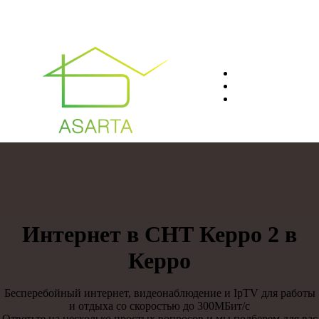
О нас
Преимуществ
Контакты
8(812)401-61-04
Интернет в СНТ Керро 2 в
Керро
Бесперебойный интернет, видеонаблюдение и IpTV для работы
и отдыха со скоростью до 300МБит/с
Ответьте на несколько простых вопросов и мы подберем для вас