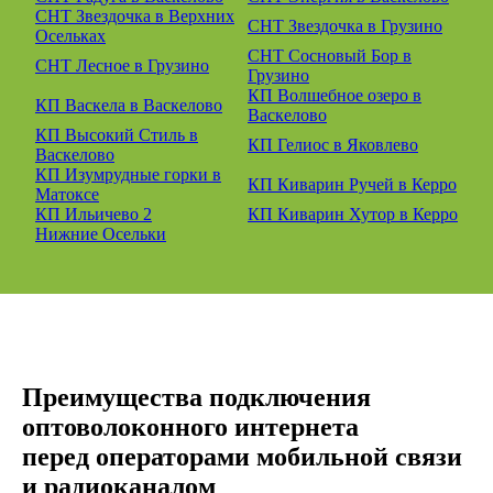
СНТ Звездочка в Верхних
СНТ Звездочка в Грузино
Осельках
СНТ Сосновый Бор в
СНТ Лесное в Грузино
Грузино
КП Волшебное озеро в
КП Васкела в Васкелово
Васкелово
КП Высокий Стиль в
КП Гелиос в Яковлево
Васкелово
КП Изумрудные горки в
КП Киварин Ручей в Керро
Матоксе
КП Ильичево 2
КП Киварин Хутор в Керро
Нижние Осельки
Преимущества подключения
оптоволоконного интернета
перед операторами мобильной связи
и радиоканалом