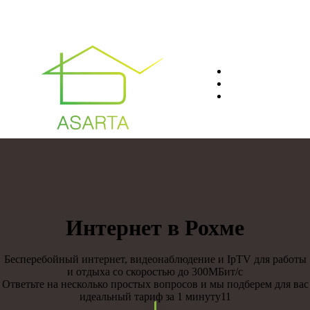
О нас
Преимуществ
Контакты
8(812)401-61-04
Интернет в Рохме
Бесперебойный интернет, видеонаблюдение и IpTV для работы
и отдыха со скоростью до 300МБит/с
Ответьте на несколько простых вопросов и мы подберем для вас
идеальный тариф за 1 минуту11