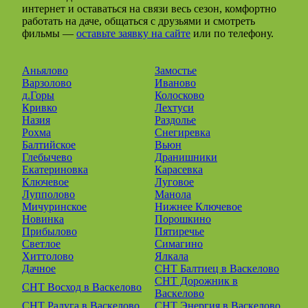
интернет и оставаться на связи весь сезон, комфортно
работать на даче, общаться с друзьями и смотреть
фильмы —
оставьте заявку на сайте
или по телефону.
Аньялово
Замостье
Варзолово
Иваново
д.Горы
Колосково
Кривко
Лехтуси
Назия
Раздолье
Рохма
Снегиревка
Балтийское
Вьюн
Глебычево
Дранишники
Екатериновка
Карасевка
Ключевое
Луговое
Лупполово
Манола
Мичуринское
Нижнее Ключевое
Новинка
Порошкино
Прибылово
Пятиречье
Светлое
Симагино
Хиттолово
Ялкала
Дачное
СНТ Балтиец в Васкелово
СНТ Дорожник в
СНТ Восход в Васкелово
Васкелово
СНТ Радуга в Васкелово
СНТ Энергия в Васкелово