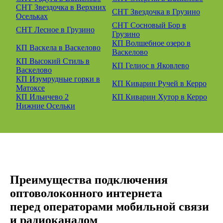
СНТ Звездочка в Верхних
СНТ Звездочка в Грузино
Осельках
СНТ Сосновый Бор в
СНТ Лесное в Грузино
Грузино
КП Волшебное озеро в
КП Васкела в Васкелово
Васкелово
КП Высокий Стиль в
КП Гелиос в Яковлево
Васкелово
КП Изумрудные горки в
КП Киварин Ручей в Керро
Матоксе
КП Ильичево 2
КП Киварин Хутор в Керро
Нижние Осельки
Преимущества подключения
оптоволоконного интернета
перед операторами мобильной связи
и радиоканалом