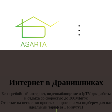
О нас
Преимуществ
Контакты
8(812)401-61-04
Интернет в Дранишниках
Бесперебойный интернет, видеонаблюдение и IpTV для работы
и отдыха со скоростью до 300МБит/с
Ответьте на несколько простых вопросов и мы подберем для вас
идеальный тариф за 1 минуту11