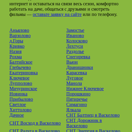
интернет и оставаться на связи весь сезон, комфортно
работать на даче, общаться с друзьями и смотреть
фильмы —
оставьте заявку на сайте
или по телефону.
Аньялово
Замостье
Варзолово
Иваново
д.Горы
Колосково
Кривко
Лехтуси
Назия
Раздолье
Рохма
Снегиревка
Балтийское
Вьюн
Глебычево
Дранишники
Екатериновка
Карасевка
Ключевое
Луговое
Лупполово
Манола
Мичуринское
Нижнее Ключевое
Новинка
Порошкино
Прибылово
Пятиречье
Светлое
Симагино
Хиттолово
Ялкала
Дачное
СНТ Балтиец в Васкелово
СНТ Дорожник в
СНТ Восход в Васкелово
Васкелово
СНТ Радуга в Васкелово
СНТ Энергия в Васкелово