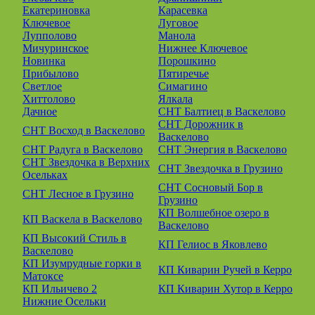
Екатериновка
Карасевка
Ключевое
Луговое
Лупполово
Манола
Мичуринское
Нижнее Ключевое
Новинка
Порошкино
Прибылово
Пятиречье
Светлое
Симагино
Хиттолово
Ялкала
Дачное
СНТ Балтиец в Васкелово
СНТ Дорожник в
СНТ Восход в Васкелово
Васкелово
СНТ Радуга в Васкелово
СНТ Энергия в Васкелово
СНТ Звездочка в Верхних
СНТ Звездочка в Грузино
Осельках
СНТ Сосновый Бор в
СНТ Лесное в Грузино
Грузино
КП Волшебное озеро в
КП Васкела в Васкелово
Васкелово
КП Высокий Стиль в
КП Гелиос в Яковлево
Васкелово
КП Изумрудные горки в
КП Киварин Ручей в Керро
Матоксе
КП Ильичево 2
КП Киварин Хутор в Керро
Нижние Осельки