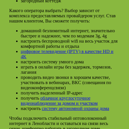
загородный коттедж
Какого оператора выбрать? Выбор зависит от
комплекса предоставляемых провайдером услуг. Став
нашим клиентом, Вы сможете получить:
домашний безлимитный интернет, значительно
быстрее и надежнее, чем по модемам 3g, 4g
настроить беспроводной wifi на весь участок для
комфортной работы и отдыха
цифровое телевидение (IPTV) в качестве HD и
4K
настроить систему умного дома
играть в онлайн игры без задержек, тормозов,
лагания
проводить видео звонки в хорошем качестве,
участвовать в вебинарах, ВКС (совещания по
видеоконференцсвязи)
получить выделенный IP-адрес
получить
облачное круглосуточное
видеонаблюдение за домом и участком
настроить
систему автономной охраны дома
Чтобы подключить стабильный оптоволоконный
интернет в Ленобласти и оставаться на связи весь
сезон, комфортно работать в загородном доме,