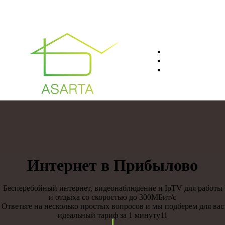
О нас
Преимуществ
Контакты
8(812)401-61-04
Интернет в Прибылово
Бесперебойный интернет, видеонаблюдение и IpTV для работы
и отдыха со скоростью до 300МБит/с
Ответьте на несколько простых вопросов и мы подберем для вас
идеальный тариф за 1 минуту11