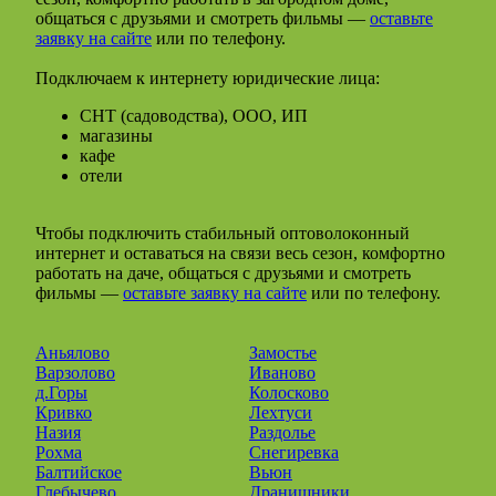
общаться с друзьями и смотреть фильмы —
оставьте
заявку на сайте
или по телефону.
Подключаем к интернету юридические лица:
СНТ (садоводства), ООО, ИП
магазины
кафе
отели
Чтобы подключить стабильный оптоволоконный
интернет и оставаться на связи весь сезон, комфортно
работать на даче, общаться с друзьями и смотреть
фильмы —
оставьте заявку на сайте
или по телефону.
Аньялово
Замостье
Варзолово
Иваново
д.Горы
Колосково
Кривко
Лехтуси
Назия
Раздолье
Рохма
Снегиревка
Балтийское
Вьюн
Глебычево
Дранишники