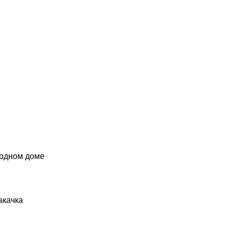
родном доме
акачка