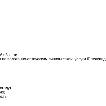
й области.
т по волоконно-оптическим линиям связи, услуги IP телев
огоду)
но)
ость