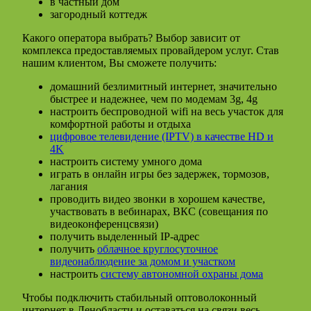
в частный дом
загородный коттедж
Какого оператора выбрать? Выбор зависит от
комплекса предоставляемых провайдером услуг. Став
нашим клиентом, Вы сможете получить:
домашний безлимитный интернет, значительно
быстрее и надежнее, чем по модемам 3g, 4g
настроить беспроводной wifi на весь участок для
комфортной работы и отдыха
цифровое телевидение (IPTV) в качестве HD и
4K
настроить систему умного дома
играть в онлайн игры без задержек, тормозов,
лагания
проводить видео звонки в хорошем качестве,
участвовать в вебинарах, ВКС (совещания по
видеоконференцсвязи)
получить выделенный IP-адрес
получить
облачное круглосуточное
видеонаблюдение за домом и участком
настроить
систему автономной охраны дома
Чтобы подключить стабильный оптоволоконный
интернет в Ленобласти и оставаться на связи весь