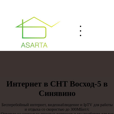
О нас
Преимуществ
Контакты
8(812)401-61-04
Интернет в СНТ Восход-5 в
Синявино
Бесперебойный интернет, видеонаблюдение и IpTV для работы
и отдыха со скоростью до 300МБит/с
Ответьте на несколько простых вопросов и мы подберем для вас