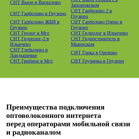
СНТ Вьюн в Васкелово
Запорожском
СНТ Гарболово 2 в
СНТ Гарболово в Грузино
Грузино
СНТ Гарболово ЖБИ в
СНТ Гарболово Озеро в
Грузино
Грузино
СНТ Геолог в Мге
СНТ Гидролог в Ильичево
СНТ Гидролог-2 в
СНТ Гидростроитель в
Ильичево
Мшинском
СНТ Глебычево в
СНТ Горка в Орехово
Ландышевке
СНТ Грибное в Мге
СНТ Грузинка в Грузино
Преимущества подключения
оптоволоконного интернета
перед операторами мобильной связи
и радиоканалом