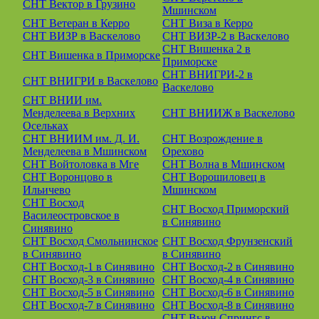
СНТ Вектор в Грузино
Мшинском
СНТ Ветеран в Керро
СНТ Виза в Керро
СНТ ВИЗР в Васкелово
СНТ ВИЗР-2 в Васкелово
СНТ Вишенка 2 в
СНТ Вишенка в Приморске
Приморске
СНТ ВНИГРИ-2 в
СНТ ВНИГРИ в Васкелово
Васкелово
СНТ ВНИИ им.
Менделеева в Верхних
СНТ ВНИИЖ в Васкелово
Осельках
СНТ ВНИИМ им. Д. И.
СНТ Возрождение в
Менделеева в Мшинском
Орехово
СНТ Войтоловка в Мге
СНТ Волна в Мшинском
СНТ Воронцово в
СНТ Ворошиловец в
Ильичево
Мшинском
СНТ Восход
СНТ Восход Приморский
Василеостровское в
в Синявино
Синявино
СНТ Восход Смольнинское
СНТ Восход Фрунзенский
в Синявино
в Синявино
СНТ Восход-1 в Синявино
СНТ Восход-2 в Синявино
СНТ Восход-3 в Синявино
СНТ Восход-4 в Синявино
СНТ Восход-5 в Синявино
СНТ Восход-6 в Синявино
СНТ Восход-7 в Синявино
СНТ Восход-8 в Синявино
СНТ Вьюн Спрингс в