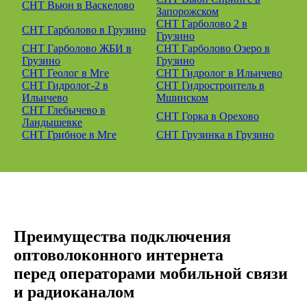
СНТ Вьюн в Васкелово
Запорожском
СНТ Гарболово 2 в
СНТ Гарболово в Грузино
Грузино
СНТ Гарболово ЖБИ в
СНТ Гарболово Озеро в
Грузино
Грузино
СНТ Геолог в Мге
СНТ Гидролог в Ильичево
СНТ Гидролог-2 в
СНТ Гидростроитель в
Ильичево
Мшинском
СНТ Глебычево в
СНТ Горка в Орехово
Ландышевке
СНТ Грибное в Мге
СНТ Грузинка в Грузино
Преимущества подключения
оптоволоконного интернета
перед операторами мобильной связи
и радиоканалом