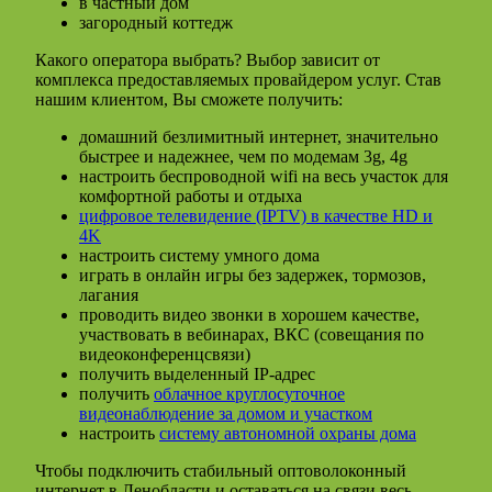
в частный дом
загородный коттедж
Какого оператора выбрать? Выбор зависит от
комплекса предоставляемых провайдером услуг. Став
нашим клиентом, Вы сможете получить:
домашний безлимитный интернет, значительно
быстрее и надежнее, чем по модемам 3g, 4g
настроить беспроводной wifi на весь участок для
комфортной работы и отдыха
цифровое телевидение (IPTV) в качестве HD и
4K
настроить систему умного дома
играть в онлайн игры без задержек, тормозов,
лагания
проводить видео звонки в хорошем качестве,
участвовать в вебинарах, ВКС (совещания по
видеоконференцсвязи)
получить выделенный IP-адрес
получить
облачное круглосуточное
видеонаблюдение за домом и участком
настроить
систему автономной охраны дома
Чтобы подключить стабильный оптоволоконный
интернет в Ленобласти и оставаться на связи весь