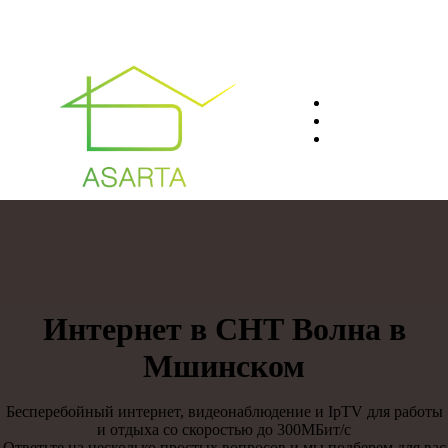
О нас
Преимуществ
Контакты
8(812)401-61-04
Интернет в СНТ Волна в
Мшинском
Бесперебойный интернет, видеонаблюдение и IpTV для работы
и отдыха со скоростью до 300МБит/с
Ответьте на несколько простых вопросов и мы подберем для вас