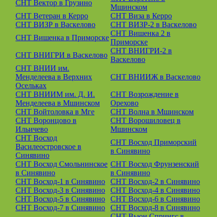
СНТ Вектор в Грузино
Мшинском
СНТ Ветеран в Керро
СНТ Виза в Керро
СНТ ВИЗР в Васкелово
СНТ ВИЗР-2 в Васкелово
СНТ Вишенка 2 в
СНТ Вишенка в Приморске
Приморске
СНТ ВНИГРИ-2 в
СНТ ВНИГРИ в Васкелово
Васкелово
СНТ ВНИИ им.
Менделеева в Верхних
СНТ ВНИИЖ в Васкелово
Осельках
СНТ ВНИИМ им. Д. И.
СНТ Возрождение в
Менделеева в Мшинском
Орехово
СНТ Войтоловка в Мге
СНТ Волна в Мшинском
СНТ Воронцово в
СНТ Ворошиловец в
Ильичево
Мшинском
СНТ Восход
СНТ Восход Приморский
Василеостровское в
в Синявино
Синявино
СНТ Восход Смольнинское
СНТ Восход Фрунзенский
в Синявино
в Синявино
СНТ Восход-1 в Синявино
СНТ Восход-2 в Синявино
СНТ Восход-3 в Синявино
СНТ Восход-4 в Синявино
СНТ Восход-5 в Синявино
СНТ Восход-6 в Синявино
СНТ Восход-7 в Синявино
СНТ Восход-8 в Синявино
СНТ Вьюн Спрингс в