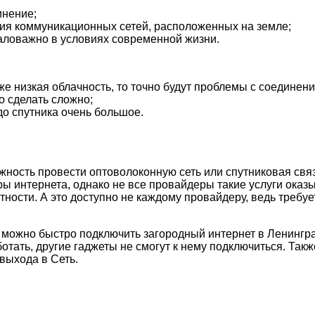
инение;
ия коммуникационных сетей, расположенных на земле;
аловажно в условиях современной жизни.
аже низкая облачность, то точно будут проблемы с соединен
о сделать сложно;
до спутника очень большое.
можность провести оптоволоконную сеть или спутниковая св
ры интернета, однако не все провайдеры такие услуги ока
тности. А это доступно не каждому провайдеру, ведь требуе
можно быстро подключить загородный интернет в Ленингра
аботать, другие гаджеты не смогут к нему подключиться. Так
выхода в Сеть.