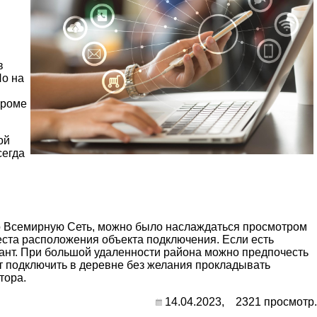
в
Но на
Кроме
ой
сегда
 во Всемирную Сеть, можно было наслаждаться просмотром
места расположения объекта подключения. Если есть
иант. При большой удаленности района можно предпочесть
ет подключить в деревне без желания прокладывать
тора.
14.04.2023,
2321
просмотр.