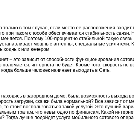
 только в том случае, если место ее расположения входит 
то при таком способе обеспечивается стабильность связи. 
и меняется. Поэтому 100-процентно стабильной такую связь
е устанавливает мощные антенны, специальные усилители. 
 выходных или вечером.
ернет – это зависит от способности функционирования сотов
 поломается, интернета не будет. Кроме того, скорость не в
 когда больше человек начинает выходить в Сеть.
бы, находясь в загородном доме, была возможность выхода
корость загрузки, скачки была нормальной? Все зависит от 
 то стоит воспользоваться такой услугой. Это лучший вар
тельным тратам, что невыгодно по финансам. Какой интерн
? Тогда лучше подойдет услуга мобильного сотового опера