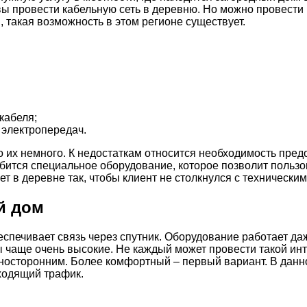
овы провести кабельную сеть в деревню. Но можно провести
 такая возможность в этом регионе существует.
кабеля;
 электропередач.
но их немного. К недостаткам относится необходимость пре
бится специальное оборудование, которое позволит пользо
т в деревне так, чтобы клиент не столкнулся с технически
й дом
беспечивает связь через спутник. Оборудование работает да
чаще очень высокие. Не каждый может провести такой инте
носторонним. Более комфортный – первый вариант. В данно
ходящий трафик.