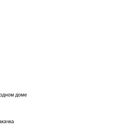
родном доме
акачка