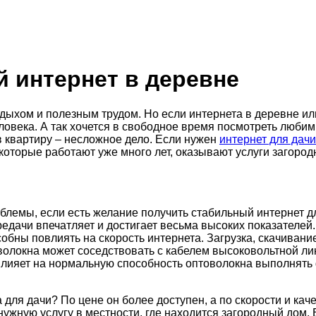
 интернет в деревне
хом и полезным трудом. Но если интернета в деревне или н
ловека. А так хочется в свободное время посмотреть люби
в квартиру – несложное дело. Если нужен
интернет для дачи
, которые работают уже много лет, оказывают услуги загоро
лемы, если есть желание получить стабильный интернет дл
едачи впечатляет и достигает весьма высоких показателей.
собны повлиять на скорость интернета. Загрузка, скачивани
 волокна может соседствовать с кабелем высоковольтной ли
е влияет на нормальную способность оптоволокна выполнят
для дачи? По цене он более доступен, а по скорости и кач
ужную услугу в местности, где находится загородный дом. 