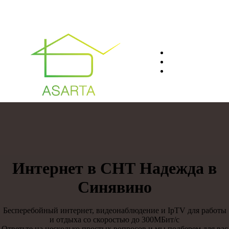
О нас
Преимуществ
Контакты
8(812)401-61-04
Интернет в СНТ Надежда в
Синявино
Бесперебойный интернет, видеонаблюдение и IpTV для работы
и отдыха со скоростью до 300МБит/с
Ответьте на несколько простых вопросов и мы подберем для вас