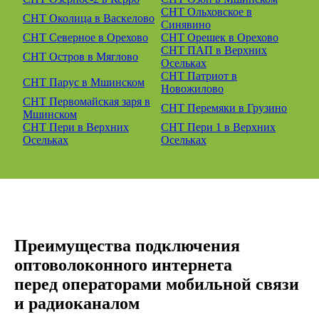
СНТ Ольховское в
СНТ Околица в Васкелово
Синявино
СНТ Северное в Орехово
СНТ Орешек в Орехово
СНТ ПАП в Верхних
СНТ Остров в Мяглово
Осельках
СНТ Патриот в
СНТ Парус в Мшинском
Новожилово
СНТ Первомайская заря в
СНТ Перемяки в Грузино
Мшинском
СНТ Пери в Верхних
СНТ Пери 1 в Верхних
Осельках
Осельках
Преимущества подключения
оптоволоконного интернета
перед операторами мобильной связи
и радиоканалом