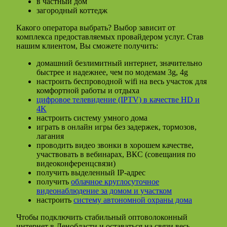
в частный дом
загородный коттедж
Какого оператора выбрать? Выбор зависит от
комплекса предоставляемых провайдером услуг. Став
нашим клиентом, Вы сможете получить:
домашний безлимитный интернет, значительно
быстрее и надежнее, чем по модемам 3g, 4g
настроить беспроводной wifi на весь участок для
комфортной работы и отдыха
цифровое телевидение (IPTV) в качестве HD и
4K
настроить систему умного дома
играть в онлайн игры без задержек, тормозов,
лагания
проводить видео звонки в хорошем качестве,
участвовать в вебинарах, ВКС (совещания по
видеоконференцсвязи)
получить выделенный IP-адрес
получить
облачное круглосуточное
видеонаблюдение за домом и участком
настроить
систему автономной охраны дома
Чтобы подключить стабильный оптоволоконный
интернет в Ленобласти и оставаться на связи весь