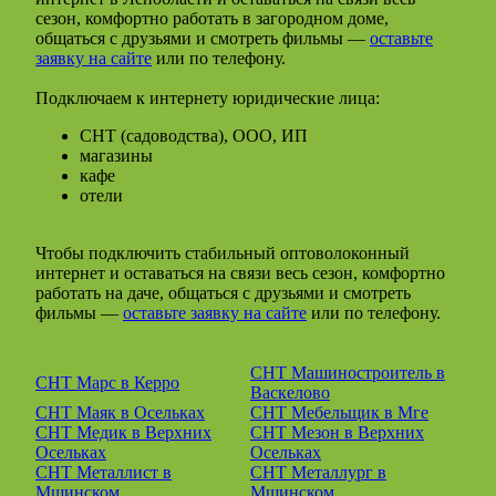
сезон, комфортно работать в загородном доме,
общаться с друзьями и смотреть фильмы —
оставьте
заявку на сайте
или по телефону.
Подключаем к интернету юридические лица:
СНТ (садоводства), ООО, ИП
магазины
кафе
отели
Чтобы подключить стабильный оптоволоконный
интернет и оставаться на связи весь сезон, комфортно
работать на даче, общаться с друзьями и смотреть
фильмы —
оставьте заявку на сайте
или по телефону.
СНТ Машиностроитель в
СНТ Марс в Керро
Васкелово
СНТ Маяк в Осельках
СНТ Мебельщик в Мге
СНТ Медик в Верхних
СНТ Мезон в Верхних
Осельках
Осельках
СНТ Металлист в
СНТ Металлург в
Мшинском
Мшинском