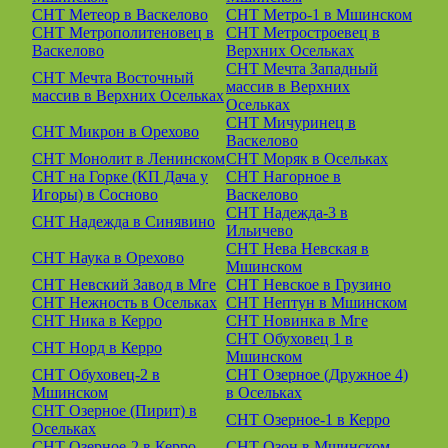
СНТ Метеор в Васкелово
СНТ Метро-1 в Мшинском
СНТ Метрополитеновец в
СНТ Метростроевец в
Васкелово
Верхних Осельках
СНТ Мечта Западный
СНТ Мечта Восточный
массив в Верхних
массив в Верхних Осельках
Осельках
СНТ Мичуринец в
СНТ Микрон в Орехово
Васкелово
СНТ Монолит в Ленинском
СНТ Моряк в Осельках
СНТ на Горке (КП Дача у
СНТ Нагорное в
Игоры) в Сосново
Васкелово
СНТ Надежда-3 в
СНТ Надежда в Синявино
Ильичево
СНТ Нева Невская в
СНТ Наука в Орехово
Мшинском
СНТ Невский Завод в Мге
СНТ Невское в Грузино
СНТ Нежность в Осельках
СНТ Нептун в Мшинском
СНТ Ника в Керро
СНТ Новинка в Мге
СНТ Обуховец 1 в
СНТ Норд в Керро
Мшинском
СНТ Обуховец-2 в
СНТ Озерное (Дружное 4)
Мшинском
в Осельках
СНТ Озерное (Пирит) в
СНТ Озерное-1 в Керро
Осельках
СНТ Озерное-2 в Керро
СНТ Озон в Мшинском