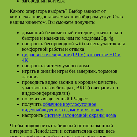
загородный коттедж
Какого оператора выбрать? Выбор зависит от
комплекса предоставляемых провайдером услуг. Став
нашим клиентом, Вы сможете получить:
домашний безлимитный интернет, значительно
быстрее и надежнее, чем по модемам 3g, 4g
настроить беспроводной wifi на весь участок для
комфортной работы и отдыха
цифровое телевидение (IPTV) в качестве HD и
4K
настроить систему умного дома
играть в онлайн игры без задержек, тормозов,
лагания
проводить видео звонки в хорошем качестве,
участвовать в вебинарах, ВКС (совещания по
видеоконференцсвязи)
получить выделенный IP-адрес
получить
облачное круглосуточное
видеонаблюдение за домом и участком
настроить
систему автономной охраны дома
Чтобы подключить стабильный оптоволоконный
интернет в Ленобласти и оставаться на связи весь
сезон, комфортно работать в загородном доме,