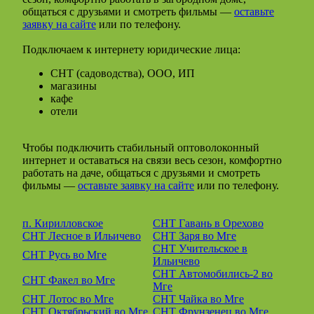
общаться с друзьями и смотреть фильмы —
оставьте
заявку на сайте
или по телефону.
Подключаем к интернету юридические лица:
СНТ (садоводства), ООО, ИП
магазины
кафе
отели
Чтобы подключить стабильный оптоволоконный
интернет и оставаться на связи весь сезон, комфортно
работать на даче, общаться с друзьями и смотреть
фильмы —
оставьте заявку на сайте
или по телефону.
п. Кирилловское
СНТ Гавань в Орехово
СНТ Лесное в Ильичево
СНТ Заря во Мге
СНТ Учительское в
СНТ Русь во Мге
Ильичево
СНТ Автомобились-2 во
СНТ Факел во Мге
Мге
СНТ Лотос во Мге
СНТ Чайка во Мге
СНТ Октябрьский во Мге
СНТ Фрунзенец во Мге