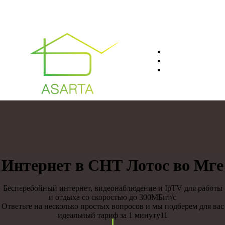
О нас
Преимуществ
Контакты
8(812)401-61-04
Интернет в СНТ Лотос во Мге
Бесперебойный интернет, видеонаблюдение и IpTV для работы
и отдыха со скоростью до 300МБит/с
Ответьте на несколько простых вопросов и мы подберем для вас
идеальный тариф за 1 минуту11