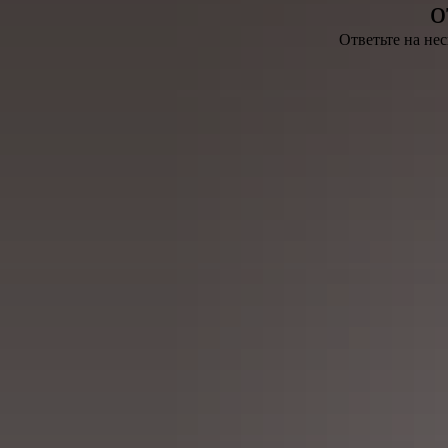
о
Ответьте на не