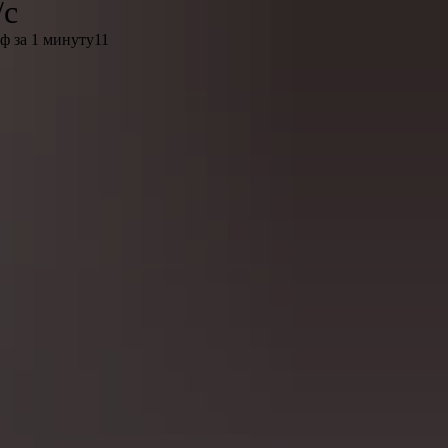
/с
ф за 1 минуту11